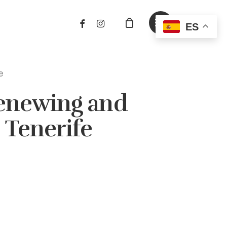
FACEBOOK
INSTAGRAM
Menu
ES
e
enewing and
 Tenerife