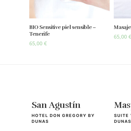
Select Options
BIO Sensitive piel sensible –
Masaje 
Tenerife
65,00
65,00
€
San Agustín
Mas
HOTEL DON GREGORY BY
SUITE
DUNAS
DUNA