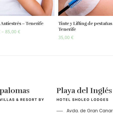
Select Options
Select Options
Antiestrés – Tenerife
Tinte y Lifting de pestañas
Tenerife
€
–
85,00
€
35,00
€
palomas
Playa del Inglés
 VILLAS & RESORT BY
HOTEL SHOLEO LODGES
S
Avda. de Gran Canari