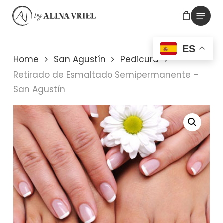
Skip
Menu
to
main
ES
content
Home
San Agustín
Pedicura
Retirado de Esmaltado Semipermanente –
San Agustín