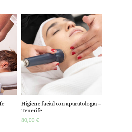
Select Options
fe
Higiene facial con aparatología –
Tenerife
80,00
€