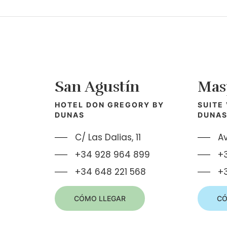
San Agustín
Mas
HOTEL DON GREGORY BY
SUITE
DUNAS
DUNA
C/ Las Dalias, 11
Av
+34 928 964 899
+
+34 648 221 568
+3
CÓMO LLEGAR
CÓ