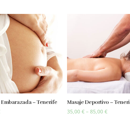
Select Options
Select Options
 Embarazada – Tenerife
Masaje Deportivo – Teneri
€
35,00
€
–
85,00
€