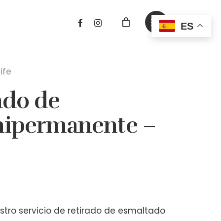
FACEBOOK
INSTAGRAM
Menu
ES
ife
ado de
mipermanente –
stro servicio de retirado de esmaltado