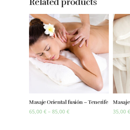
Related products
Select Options
Masaje Oriental fusión – Tenerife
Masaje
65,00
€
–
85,00
€
35,00