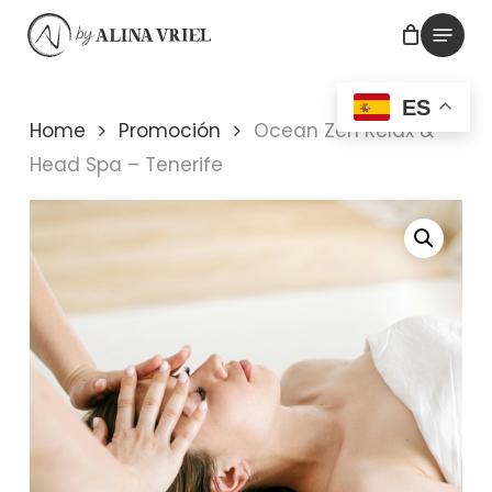
Skip
Menu
to
main
ES
content
Home
Promoción
Ocean Zen Relax &
Head Spa – Tenerife