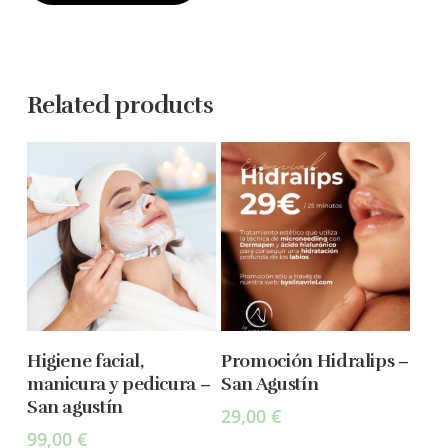
Related products
Add To Cart
Add To Cart
Higiene facial,
Promoción Hidralips –
manicura y pedicura –
San Agustín
San agustín
29,00
€
99,00
€