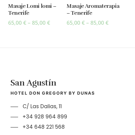
Select Options
Select Options
Masaje Lomi lomi –
Masaje Aromaterapia
Tenerife
– Tenerife
65,00
€
–
85,00
€
65,00
€
–
85,00
€
San Agustín
HOTEL DON GREGORY BY DUNAS
C/ Las Dalias, 11
+34 928 964 899
+34 648 221 568