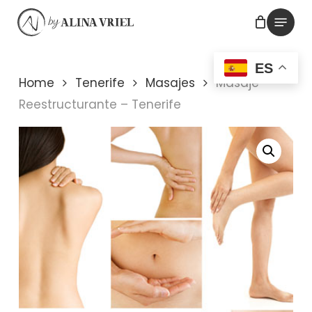
Skip
Menu
to
main
ES
content
Home
Tenerife
Masajes
Masaje
Reestructurante – Tenerife