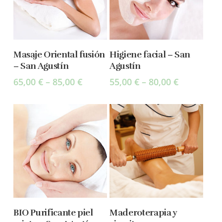
Select Options
Select Options
Masaje Oriental fusión
Higiene facial – San
– San Agustín
Agustín
65,00
€
–
85,00
€
55,00
€
–
80,00
€
Select Options
Add To Cart
BIO Purificante piel
Maderoterapia y