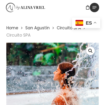
Skip
Menu
to
main
ES
content
Home
San Agustín
Circuito SPA
Circuito SPA